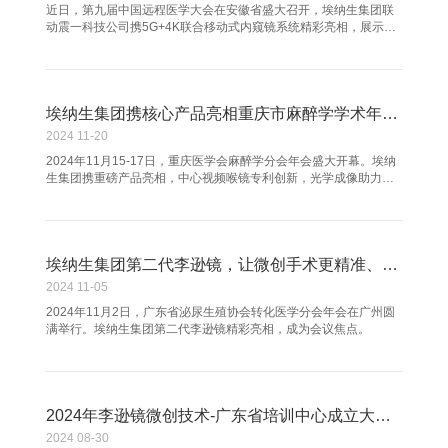
近日，第九届中国远程医学大会在安徽省盛大召开，埃纳生集团联
动震一科技公司携5G+4K联合移动式内窥镜系统精彩亮相，展示了
医疗科技领域的前沿成果。埃纳生集团董事长陈顺俊先生作为合作
项目负责人出席会议，深度参与行业交流。
埃纳生集团携核心产品亮相重庆市麻醉学学术年会，引领行业新发展
2024
11-20
2024年11月15-17日，重庆医学会麻醉学分会年会盛大开幕。埃纳
生集团携重磅产品亮相，中心视频喉镜专利创新，光学成像助力插
管；可视喉罩保障气道安全；气管插管套件工艺精湛；三合一回路
消毒机预防感染。其专业团队与重庆专家主委、经销商热烈交流，
展现技术创新与合作诚意，以卓越产品为麻醉医疗提供全方位支
持，吸引众多业内目光，在医疗行业舞台绽放独特魅力。
埃纳生集团第二代李逊镜，让微创手术更精准、更安全！
2024
11-05
2024年11月2日，广东省泌尿生殖协会转化医学分会年会在广州圆
满举行。埃纳生集团第二代李逊镜精彩亮相，成为会议焦点。
2024年李逊镜微创技术-广东省培训中心成立大会暨培训班
2024
08-30