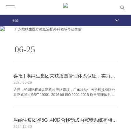
【喜讯】热烈祝贺广东埃纳生医疗成功取得硬性电子膀胱肾盂镜注册证！
全部
广东埃纳生医疗微创泌尿外科领域再获突破！
06-25
喜报 | 埃纳生集团荣获质量管理体系认证，实力再获权威认可！
2025
05-29
近日，经国际权威认证机构严格审核，广东埃纳生医学科技有限公
司正式通过GB/T 19001-2016 idt ISO 9001:2015 质量管理体系认
证（证书编号：95725Q0433ROM）。这一认证标志着埃纳生集团
在医疗器械研发、生产及销售领域的质量管理体系已达到国际新标
准，为企业高质量发展再添新动力！
埃纳生集团携5G+4K联合移动式内窥镜系统亮相第九届中国远程医学大会
2024
12-30