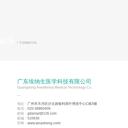
联系
/
Contact Us
广东埃纳生医学科技有限公司
Guangdong Anesthesia Medical Technology Co.
—
地址：
广州市天河区沙太路银利茶叶博览中心C栋5楼
电话：
020-38860409
邮箱：
gdansyl@126.com
邮编：
510630
官网：
www.ainasheng.com/