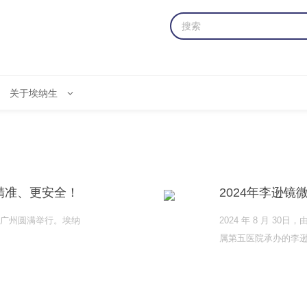
关于埃纳生
精准、更安全！
2024年李逊
更多
在广州圆满举行。埃纳
2024 年 8 月 
属第五医院承办的李逊
训班成功举办。来自
手术技术的盛宴。会
了“李逊镜-微创经皮