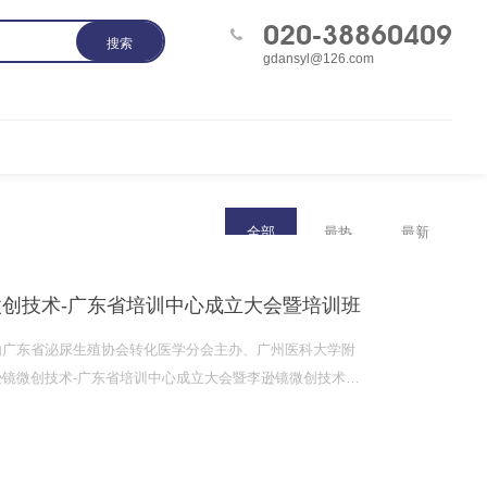
020-38860409
搜索
gdansyl@126.com
全部
最热
最新
镜微创技术-广东省培训中心成立大会暨培训班
30日，由广东省泌尿生殖协会转化医学分会主办、广州医科大学附
镜微创技术-广东省培训中心成立大会暨李逊镜微创技术培
各地的行业专家及学员齐聚广医五院，共享一场理论知识与
议采用学术授课、手术演示的形式开展了深入的交流，探讨
肾镜取石术”的历史与特点，“复杂性输尿管狭窄的治疗方法”的